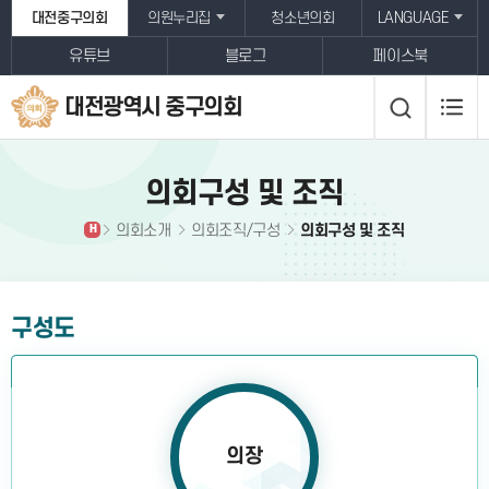
본문바로가기
대전중구의회
의원누리집
청소년의회
LANGUAGE
유튜브
블로그
페이스북
대전광역시 중구의회
의회구성 및 조직
의회소개
의회조직/구성
의회구성 및 조직
H
구성도
의장