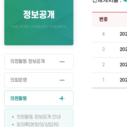
전체게시물 :
4
정보공개
번호
DAEJEON JUNG-GU COUNCIL
4
20
3
20
의정활동 정보공개
2
20
의회운영
1
20
의원활동
의원활동 정보공개 안내
회의록(본회의/상임위)