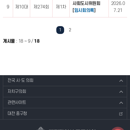
사회도시위원회
2026.0
9
제10대
제274회
제1차
[
임시회의록
]
7.21
1
2
게시물
:
18 ~ 9
/
18
전국 시·도 의회
자치구의회
관련사이트
대전 중구청