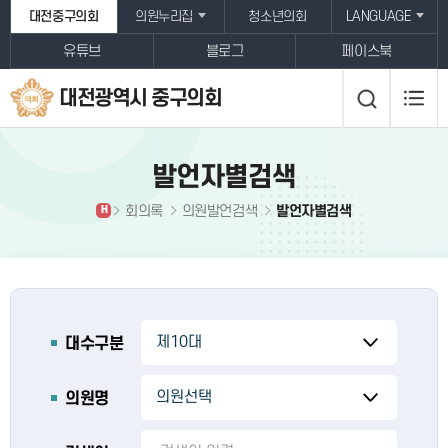
본문바로가기
대전중구의회
의원누리집
청소년의회
LANGUAGE
유튜브
블로그
페이스북
대전광역시 중구의회
발언자별검색
회의록
의원발언검색
발언자별검색
H
대수구분
의원명