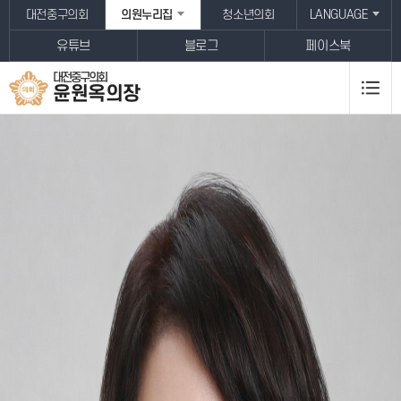
본문바로가기
대전중구의회
의원누리집
청소년의회
LANGUAGE
유튜브
블로그
페이스북
대전중구의회
윤원옥
의장