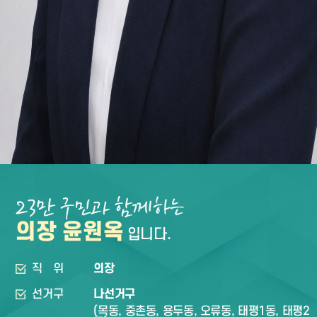
의장 윤원옥
입니다.
직위
의장
선거구
나선거구
(목동, 중촌동, 용두동, 오류동, 태평1동, 태평2