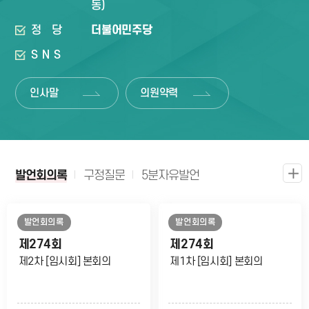
동)
정당
더불어민주당
SNS
인사말
의원약력
발언회의록
구정질문
5분자유발언
발언회의록
발언회의록
제274회
제274회
제2차 [임시회] 본회의
제1차 [임시회] 본회의