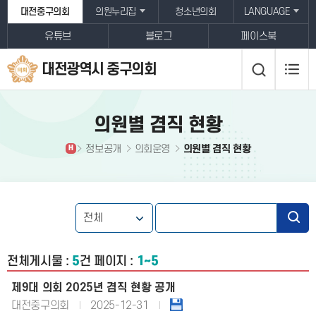
본문바로가기
대전중구의회
의원누리집
청소년의회
LANGUAGE
유튜브
블로그
페이스북
대전광역시 중구의회
의원별 겸직 현황
정보공개
의회운영
의원별 겸직 현황
H
전체게시물 :
5
건
페이지 :
1~5
제9대 의회 2025년 겸직 현황 공개
대전중구의회
2025-12-31