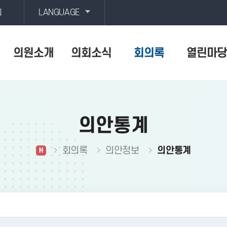
회
LANGUAGE
의원소개
의회소식
회의록
열린마당
의안통계
회의록
의안정보
의안통계
H