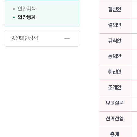
의안검색
결산안
의안통계
결의안
의원발언검색
규칙안
동의안
예산안
조례안
보고질문
선거선임
총계