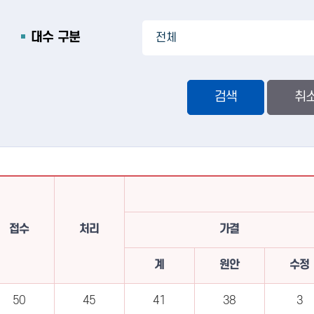
대수 구분
검색
접수
처리
가결
계
원안
수정
50
45
41
38
3