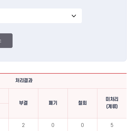
처리결과
미처리
부결
폐기
철회
(계류)
2
0
0
5