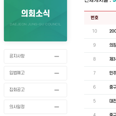
전체게시물 :
3
의회소식
번호
DAEJEON JUNG-GU COUNCIL
10
20
9
의장
공지사항
8
제3
입법예고
7
민주
6
중구
집회공고
5
대전
의사일정
4
중