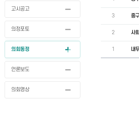
고시공고
3
중구
의정포토
2
사
의회동정
1
내무
언론보도
의회영상