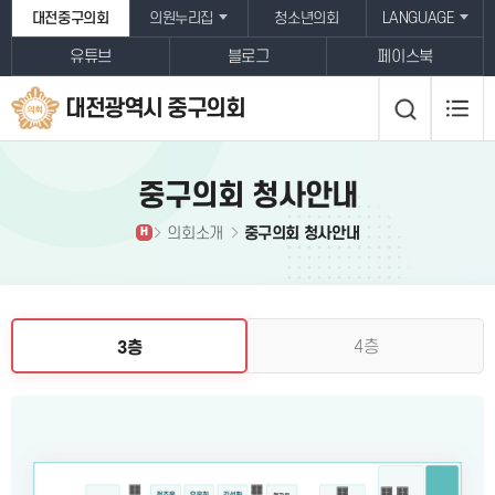
본문바로가기
대전중구의회
의원누리집
청소년의회
LANGUAGE
유튜브
블로그
페이스북
대전광역시 중구의회
중구의회 청사안내
의회소개
중구의회 청사안내
H
4층
3층