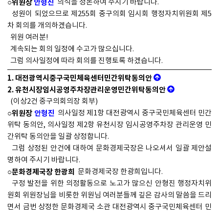
○위원장
안형진
의석을 정돈하여 주시기 바랍니다.
성원이 되었으므로 제255회 중구의회 임시회 행정자치위원회 제5
차 회의를 개의하겠습니다.
위원 여러분!
계속되는 회의 일정에 수고가 많으십니다.
그럼 의사일정에 따라 회의를 진행토록 하겠습니다.
1. 대전광역시중구국민체육센터민간위탁동의안
2. 유천시장임시공영주차장관리운영민간위탁동의안
(이상2건 중구의회의장 회부)
○위원장
안형진
의사일정 제1항 대전광역시 중구국민체육센터 민간
위탁 동의안, 의사일정 제2항 유천시장 임시공영주차장 관리운영 민
간위탁 동의안을 일괄 상정합니다.
그럼 상정된 안건에 대하여 문화경제국장은 나오셔서 일괄 제안설
명하여 주시기 바랍니다.
○문화경제국장 한광희
문화경제국장 한광희입니다.
구정 발전을 위한 의정활동으로 노고가 많으신 안형진 행정자치위
원회 위원장님을 비롯한 위원님 여러분들께 깊은 감사의 말씀을 드리
면서 금번 상정한 문화경제국 소관 대전광역시 중구국민체육센터 민
간위탁 동의안, 유천시장 임시공영주차장 관리운영 민간 위탁 동의