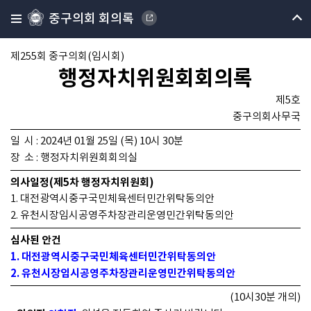
중구의회 회의록
제255회 중구의회(임시회)
행정자치위원회회의록
제5호
중구의회사무국
일 시 : 2024년 01월 25일 (목) 10시 30분
장 소 : 행정자치위원회회의실
의사일정(제5차 행정자치위원회)
1. 대전광역시중구국민체육센터민간위탁동의안
2. 유천시장임시공영주차장관리운영민간위탁동의안
심사된 안건
1. 대전광역시중구국민체육센터민간위탁동의안
2. 유천시장임시공영주차장관리운영민간위탁동의안
(10시30분 개의)