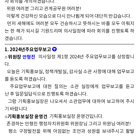
차 회의를 개의하겠습니다.
위원 여러분 그리고 관계공무원 여러분!
이렇게 건강하신 모습으로 다시 만나뵙게 되어 대단히 반갑습니다.
먼저 새해에도 여러분 모두 건승하시고 뜻하시는 바를 모두 이뤄지
는 한 해가 되시길 기원드리며 의사일정에 따라 회의를 진행토록 하
겠습니다.
1. 2024년주요업무보고
○위원장
안형진
의사일정 제1항 2024년 주요업무보고를 상정합니
다.
오늘은 기획홍보실, 정책개발실, 감사실 소관 사항에 대해 업무보고
를 듣도록 하겠습니다.
주요업무보고에 대한 질의는 소관 실장에게 업무보고를 듣고
난 후 일문일답식으로 진행토록 하겠습니다.
그럼 기획홍보실장은 나오셔서 소관업무에 대하여 보고하여 주시
기 바랍니다.
○기획홍보실장 윤영건
기획홍보실장 윤영건입니다.
존경하는 안형진 행정자치위원회 위원장님 그리고 위원님 여러분!
평소 구정발전을 위해 아낌없는 조언과 성원을 보내주시고 활발
한 의정활동을 펼치고 계신 위원님들께 깊은 감사의 말씀을 드리