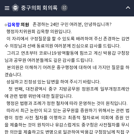
질문하실 순서는 김옥향 의원님, 안형진 의원님 순으로 진행하도
중구의회 회의록
록 하겠습니다.
그럼 먼저 김옥향 의원님 나오셔서 질문하여 주시기 바랍니다.
○
김옥향
의원
존경하는 24만 구민 여러분, 안녕하십니까?
행정자치위원회 김옥향 의원입니다.
이 자리에서 구정질문을 할 수 있도록 배려하여 주신 존경하는 김연
수 의장님과 선배 동료의원 여러분께 진심으로 감사를 드립니다.
그리고 연초부터 코로나19 방역활동에 힘쓰고 계신 박용갑 구청장
님과 공무원 여러분들께도 깊은 감사를 드립니다.
본의원은 이해하기 어려운 중구행정에 대하여 네 가지만 질문을 하
겠습니다.
성실하고 진정성 있는 답변을 하여 주시기 바랍니다.
첫 번째, 대전광역시 중구 지방공무원 정원조례 일부개정조례안
에 관련 법령 위반에 대한 질문입니다.
행정은 법령과 조례가 정한 절차에 따라 운영하는 것이 원칙입니다.
따라서 최근 논란이 되고 있는 공무원을 증원하기 위해서는 관련 법
령이 정한 사전 절차를 이행하고 최종적 절차로써 의회에 증원 안
을 제출하는 것이 원칙이나 유감스럽게도 중구청은 사전절차를 무시
한 의안을 제출하고도 변명으로 일관하여 박용갑 구청장님께 직접 구