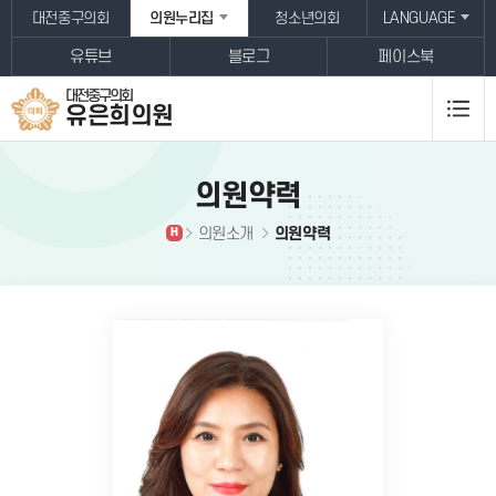
본문바로가기
대전중구의회
의원누리집
청소년의회
LANGUAGE
유튜브
블로그
페이스북
대전중구의회
유은희
의원
의원약력
의원소개
의원약력
H