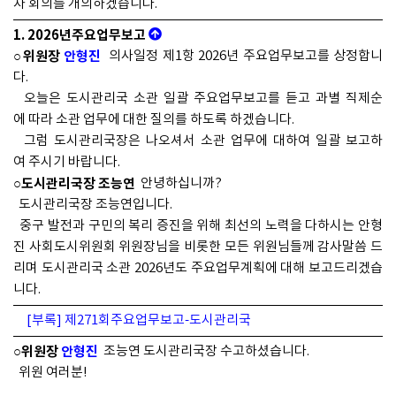
차 회의를 개의하겠습니다.
1. 2026년주요업무보고
○위원장
안형진
의사일정 제1항 2026년 주요업무보고를 상정합니
다.
오늘은 도시관리국 소관 일괄 주요업무보고를 듣고 과별 직제순
에 따라 소관 업무에 대한 질의를 하도록 하겠습니다.
그럼 도시관리국장은 나오셔서 소관 업무에 대하여 일괄 보고하
여 주시기 바랍니다.
○도시관리국장 조능연
안녕하십니까?
도시관리국장 조능연입니다.
중구 발전과 구민의 복리 증진을 위해 최선의 노력을 다하시는 안형
진 사회도시위원회 위원장님을 비롯한 모든 위원님들께 감사말씀 드
리며 도시관리국 소관 2026년도 주요업무계획에 대해 보고드리겠습
니다.
[부록] 제271회주요업무보고-도시관리국
○위원장
안형진
조능연 도시관리국장 수고하셨습니다.
위원 여러분!
원만한 회의 진행을 위해 잠시 정회코자 하는데 이의 있으십니까?