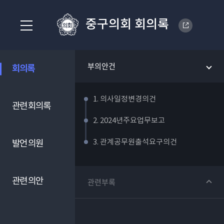
중구의회 회의록
부의안건
회의록
1. 의사일정변경의건
관련 회의록
2. 2024년주요업무보고
3. 관계공무원출석요구의건
발언 의원
관련 의안
관련부록