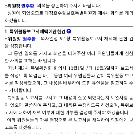
○위원장
권주환
의석을 정돈하여 주시기 바랍니다.
성원이 되었으므로 대청호수질보호특별위원회 제4차 회의를 개의
하겠습니다.
1. 특위활동보고서채택에관한건
○위원장
권주환
의사일정 제1항 특위활동보고서 채택에 관한 건
을 상정합니다.
그 동안 열의를 가지고 최선을 다해주신 여러 위원님들에게 심심
한 사의를 표하는 바 입니다.
지난 제3차 특별위원회 회의시 10월1일부터 10월5일까지 보고서
를 작성토록 의결된 바, 그동안 여러 위원님들과 같이 특위활동 보고
서를 작성하였으며, 그 내용은 배부하여 드린 유인물을 참고하여 주
시기 바랍니다.
특위활동 보고서를 보시고 그 내용이 잘못 되었다든지 보완사항 등
이 있으면 말씀하여 주시고, 그 내용은 수정하도록 하겠으며, 특위보
고서에 대하여 채택 여부에 대한 가부를 결정해 주셔야 하겠습니다.
여러 위원님들의 가부 결정으로 본 보고서를 채택하여 의장에게 보
고토록 하겠습니다.
그럼 먼저 작성된 보고서 내용중 잘못된 부분이라든가 수정 보완