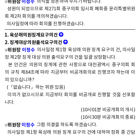
○위원장
이정수
의석을 정돈하여 주시기 바랍니다.
성원이 되었으므로 제271회 중구의회 임시회 폐회중 윤리특별위원
회 제2차 회의를 개의하겠습니다.
의사일정에 따라 회의를 진행하겠습니다.
1. 육상래의원징계요구의건
2. 징계대상의원출석요구의건
○위원장
이정수
의사일정 제1항 육상래 의원 징계 요구의 건, 의사일
정 제2항 징계 대상 의원 출석요구의 건을 일괄 상정합니다.
본 안건은 의원의 징계에 관한 사항으로 대전광역시 중구의회 회
의 규칙 제84조에 따라 지금부터 비공개회의로 진행코자 하는데 이
의 있으십니까?
(『없습니다』하는 위원 있음)
이의가 없으시므로 지금부터 회의를 비공개로 진행할 것을 선포합
니다.
(10시01분 비공개회의 개시)
(10시30분 비공개회의 종료)
○위원장
이정수
그럼 의결을 하도록 하겠습니다.
의사일정 제1항 육상래 의원 징계 요구의 건에 대하여 정회 중 간담
회에서 협의한 바와 같이 금일 심사는 이것으로 마치고 다음 회의에