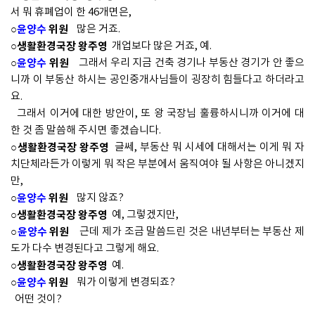
서 뭐 휴폐업이 한 46개면은,
○
윤양수
위원
많은 거죠.
○생활환경국장 왕주영
개업보다 많은 거죠, 예.
○
윤양수
위원
그래서 우리 지금 건축 경기나 부동산 경기가 안 좋으
니까 이 부동산 하시는 공인중개사님들이 굉장히 힘들다고 하더라고
요.
그래서 이거에 대한 방안이, 또 왕 국장님 훌륭하시니까 이거에 대
한 것 좀 말씀해 주시면 좋겠습니다.
○생활환경국장 왕주영
글쎄, 부동산 뭐 시세에 대해서는 이게 뭐 자
치단체라든가 이렇게 뭐 작은 부분에서 움직여야 될 사항은 아니겠지
만,
○
윤양수
위원
많지 않죠?
○생활환경국장 왕주영
예, 그렇겠지만,
○
윤양수
위원
근데 제가 조금 말씀드린 것은 내년부터는 부동산 제
도가 다수 변경된다고 그렇게 해요.
○생활환경국장 왕주영
예.
○
윤양수
위원
뭐가 이렇게 변경되죠?
어떤 것이?