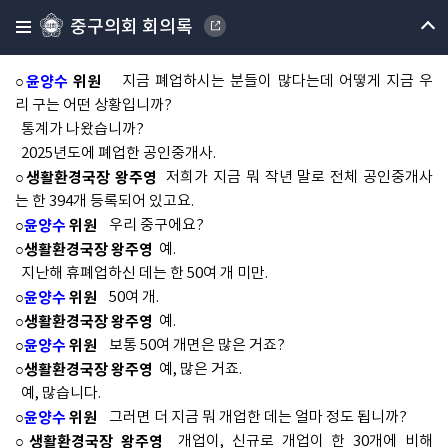
○
윤양수
위원
본 위원이 질문, 질의하려고 하는 것은 지금 공인중개
중구의회 회의록
사 지금 토지정보과에서 관리하고 있죠?
○생활환경국장 왕주영
예, 맞습니다.
○
윤양수
위원
지금 폐업하시는 분들이 많다는데 어떻게 지금 우
리 구는 어떤 상황입니까?
통계가 나왔습니까?
2025년도에 폐업한 공인중개사.
○생활환경국장 왕주영
저희가 지금 뭐 작년 말로 전체 공인중개사
는 한 394개 등록되어 있고요.
○
윤양수
위원
우리 중구에요?
○생활환경국장 왕주영
예.
지난해 휴폐업하신 데는 한 50여 개 미만.
○
윤양수
위원
50여 개.
○생활환경국장 왕주영
예.
○
윤양수
위원
보통 50여 개면은 많은 거죠?
○생활환경국장 왕주영
예, 많은 거죠.
예, 많습니다.
○
윤양수
위원
그러면 더 지금 뭐 개업한 데는 얼마 정도 됩니까?
○생활환경국장 왕주영
개업이, 신규로 개업이 한 30개에 비해