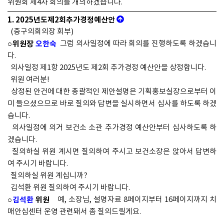
위원회 제4차 회의를 개의하겠습니다.
1. 2025년도제2회추가경정예산안
(중구의회의장 회부)
○위원장
오한숙
그럼 의사일정에 따라 회의를 진행하도록 하겠습니
다.
의사일정 제1항 2025년도 제2회 추가경정 예산안을 상정합니다.
위원 여러분!
상정된 안건에 대한 총괄적인 제안설명은 기획홍보실장으로부터 이
미 들으셨으므로 바로 질의와 답변을 실시하면서 심사를 하도록 하겠
습니다.
의사일정에 의거 보건소 소관 추가경정 예산안부터 심사하도록 하
겠습니다.
질의하실 위원 계시면 질의하여 주시고 보건소장은 앉아서 답변하
여 주시기 바랍니다.
질의하실 위원 계십니까?
김석환 위원 질의하여 주시기 바랍니다.
○
김석환
위원
예, 소장님, 설명자료 8페이지부터 16페이지까지 치
매안심센터 운영 관련돼서 좀 질의드릴게요.
25년도 정부 치매 관련 예산이 이제 많이 삭감이 됐죠, 축소가?