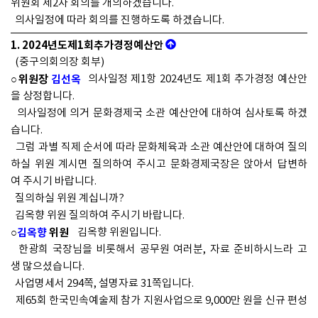
위원회 제2차 회의를 개의하겠습니다.
의사일정에 따라 회의를 진행하도록 하겠습니다.
1. 2024년도제1회추가경정예산안
(중구의회의장 회부)
○위원장
김선옥
의사일정 제1항 2024년도 제1회 추가경정 예산안
을 상정합니다.
의사일정에 의거 문화경제국 소관 예산안에 대하여 심사토록 하겠
습니다.
그럼 과별 직제 순서에 따라 문화체육과 소관 예산안에 대하여 질의
하실 위원 계시면 질의하여 주시고 문화경제국장은 앉아서 답변하
여 주시기 바랍니다.
질의하실 위원 계십니까?
김옥향 위원 질의하여 주시기 바랍니다.
○
김옥향
위원
김옥향 위원입니다.
한광희 국장님을 비롯해서 공무원 여러분, 자료 준비하시느라 고
생 많으셨습니다.
사업명세서 294쪽, 설명자료 31쪽입니다.
제65회 한국민속예술제 참가 지원사업으로 9,000만 원을 신규 편성
하신 거죠?