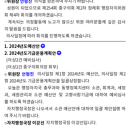
○위원장
안형진
의석을 정돈하여 주시기 바랍니다.
성원이 되었으므로 제254회 중구의회 제2차 정례회 행정자치위원
회 제4차 회의를 개의하겠습니다.
계속되는 의정활동에 노고가 많으신 위원 여러분들께 깊은 감사
의 말씀을 드립니다.
의사일정에 따라 회의를 진행하도록 하겠습니다.
1. 2024년도예산안
2. 2024년도기금운용계획안
(이상2건 예비심사)
(이상2건 중구의회의장 회부)
○위원장
안형진
의사일정 제1항 2024년도 예산안, 의사일정 제2
항 2024년도 기금운용계획안을 일괄상정합니다.
오늘은 행정자치국 총무과와 동행정복지센터 소관, 회계과, 세정
과, 세원관리과 소관 예산안 및 고향사랑기금에 대하여 예비심사
를 하도록 하겠습니다.
자치행정국장은 나오셔서 소관 예산안에 대하여 일괄 제안설명 하
여 주시기 바랍니다.
○자치행정국장 이강선
자치행정국장 이강선입니다.
존경하는 행정자치위원회 안형진 위원장님 그리고 위원님 여러분!