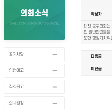
의회소식
작성자
DAEJEON JUNG-GU COUNCIL
대전 중구의회는 
인 일반안건들을
또한 행정자치위원
공지사항
다음글
이전글
입법예고
집회공고
의사일정