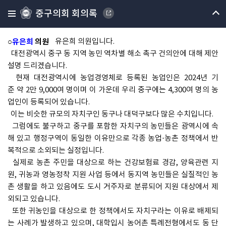
별 해소 촉구 건의안을 상정합니다.
중구의회 회의록
본 안건을 발의하신 유은희 의원님 나오셔서 건의안에 대한 제안설
명하여 주시기 바랍니다.
○
유은희
의원
유은희 의원입니다.
대전광역시 중구 동 지역 농민 역차별 해소 촉구 건의안에 대해 제안
설명 드리겠습니다.
현재 대전광역시에 농업경영체로 등록된 농업인은 2024년 기
준 약 2만 9,000여 명이며 이 가운데 우리 중구에는 4,300여 명의 농
업인이 등록되어 있습니다.
이는 비슷한 규모의 자치구인 동구나 대덕구보다 많은 수치입니다.
그럼에도 불구하고 중구를 포함한 자치구의 농민들은 광역시에 속
해 있고 행정구역이 동일한 이유만으로 각종 농업·농촌 정책에서 반
복적으로 소외되는 실정입니다.
실제로 농촌 주민을 대상으로 하는 건강보험료 경감, 양육관련 지
원, 귀농과 영농정착 지원 사업 등에서 동지역 농민들은 실질적인 농
촌 생활을 하고 있음에도 도시 거주자로 분류되어 지원 대상에서 제
외되고 있습니다.
또한 귀농인을 대상으로 한 정책에서도 자치구라는 이유로 배제되
는 사례가 발생하고 있으며, 대학입시 농어촌 특례전형에서도 동 단