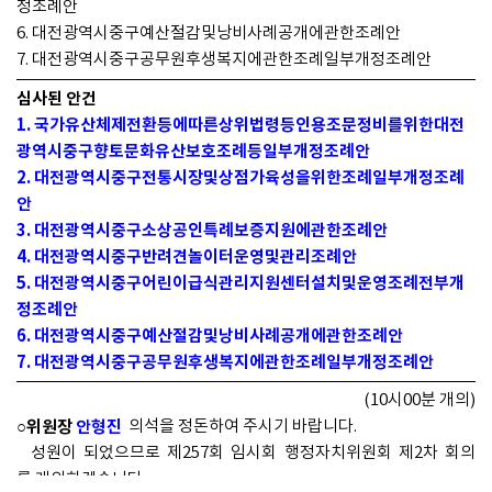
정조례안
6. 대전광역시중구예산절감및낭비사례공개에관한조례안
7. 대전광역시중구공무원후생복지에관한조례일부개정조례안
심사된 안건
1. 국가유산체제전환등에따른상위법령등인용조문정비를위한대전
광역시중구향토문화유산보호조례등일부개정조례안
2. 대전광역시중구전통시장및상점가육성을위한조례일부개정조례
안
3. 대전광역시중구소상공인특례보증지원에관한조례안
4. 대전광역시중구반려견놀이터운영및관리조례안
5. 대전광역시중구어린이급식관리지원센터설치및운영조례전부개
정조례안
6. 대전광역시중구예산절감및낭비사례공개에관한조례안
7. 대전광역시중구공무원후생복지에관한조례일부개정조례안
(10시00분 개의)
○위원장
안형진
의석을 정돈하여 주시기 바랍니다.
성원이 되었으므로 제257회 임시회 행정자치위원회 제2차 회의
를 개의하겠습니다.