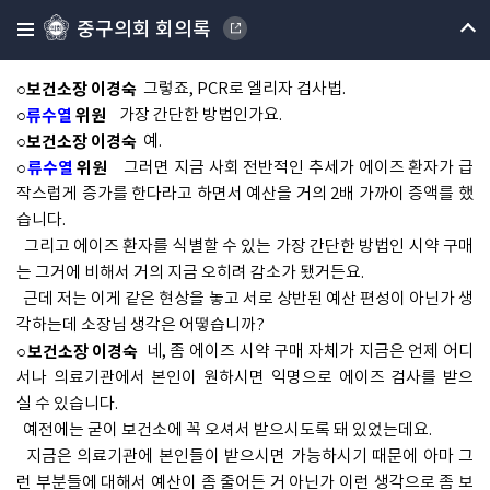
을 청구를 해오면 저희들은 진료비를 지불하는 그런 형태입니다.
중구의회 회의록
○
류수열
위원
그러면 가장 간단하게 확인을 할 수 있는 게 진단시약
으로.
○보건소장 이경숙
그렇죠, PCR로 엘리자 검사법.
○
류수열
위원
가장 간단한 방법인가요.
○보건소장 이경숙
예.
○
류수열
위원
그러면 지금 사회 전반적인 추세가 에이즈 환자가 급
작스럽게 증가를 한다라고 하면서 예산을 거의 2배 가까이 증액를 했
습니다.
그리고 에이즈 환자를 식별할 수 있는 가장 간단한 방법인 시약 구매
는 그거에 비해서 거의 지금 오히려 감소가 됐거든요.
근데 저는 이게 같은 현상을 놓고 서로 상반된 예산 편성이 아닌가 생
각하는데 소장님 생각은 어떻습니까?
○보건소장 이경숙
네, 좀 에이즈 시약 구매 자체가 지금은 언제 어디
서나 의료기관에서 본인이 원하시면 익명으로 에이즈 검사를 받으
실 수 있습니다.
예전에는 굳이 보건소에 꼭 오셔서 받으시도록 돼 있었는데요.
지금은 의료기관에 본인들이 받으시면 가능하시기 때문에 아마 그
런 부분들에 대해서 예산이 좀 줄어든 거 아닌가 이런 생각으로 좀 보