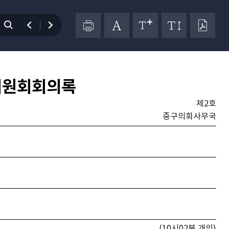
위원회회의록
제2호
중구의회사무국
(10시02분 개의)