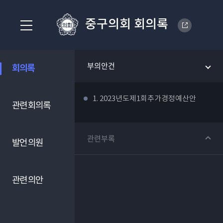
중구의회 회의록
부의안건
회의록
1. 2023년도제1회추가경정예산안
관련 회의록
관련부록
발언 의원
관련 의안