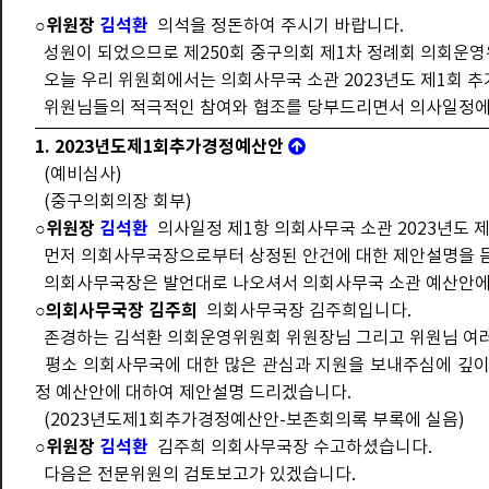
○위원장
김석환
의석을 정돈하여 주시기 바랍니다.
성원이 되었으므로 제250회 중구의회 제1차 정례회 의회운영
오늘 우리 위원회에서는 의회사무국 소관 2023년도 제1회 
위원님들의 적극적인 참여와 협조를 당부드리면서 의사일정에
1. 2023년도제1회추가경정예산안
(예비심사)
(중구의회의장 회부)
○위원장
김석환
의사일정 제1항 의회사무국 소관 2023년도 
먼저 의회사무국장으로부터 상정된 안건에 대한 제안설명을 듣
의회사무국장은 발언대로 나오셔서 의회사무국 소관 예산안에 
○의회사무국장 김주희
의회사무국장 김주희입니다.
존경하는 김석환 의회운영위원회 위원장님 그리고 위원님 여
평소 의회사무국에 대한 많은 관심과 지원을 보내주심에 깊이 
정 예산안에 대하여 제안설명 드리겠습니다.
(2023년도제1회추가경정예산안-보존회의록 부록에 실음)
○위원장
김석환
김주희 의회사무국장 수고하셨습니다.
다음은 전문위원의 검토보고가 있겠습니다.