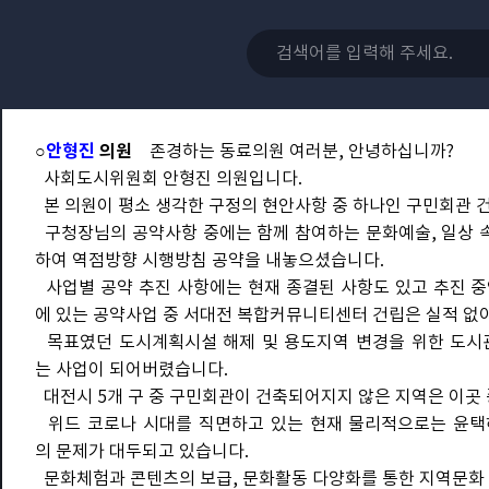
보이지 않는 곳에서 수고하시는 분들이 정말 많다는 것에 참 
구민의 대표로서 인사드릴 수 있게 해주셔서 감사합니다.
이상입니다.
○의장
김연수
안선영 의원님 수고 하셨습니다.
다음은 안형진 의원님 발언대로 나오셔서 발언하여 주시기 바
○
안형진
의원
존경하는 동료의원 여러분, 안녕하십니까?
사회도시위원회 안형진 의원입니다.
본 의원이 평소 생각한 구정의 현안사항 중 하나인 구민회관 건
구청장님의 공약사항 중에는 함께 참여하는 문화예술, 일상 속 
하여 역점방향 시행방침 공약을 내놓으셨습니다.
사업별 공약 추진 사항에는 현재 종결된 사항도 있고 추진 중
에 있는 공약사업 중 서대전 복합커뮤니티센터 건립은 실적 없
목표였던 도시계획시설 해제 및 용도지역 변경을 위한 도시
는 사업이 되어버렸습니다.
대전시 5개 구 중 구민회관이 건축되어지지 않은 지역은 이곳
위드 코로나 시대를 직면하고 있는 현재 물리적으로는 윤택
의 문제가 대두되고 있습니다.
문화체험과 콘텐츠의 보급, 문화활동 다양화를 통한 지역문화 