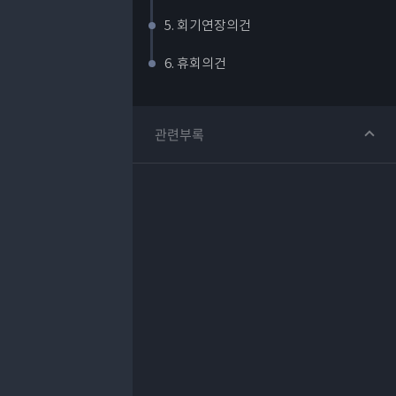
5. 회기연장의건
6. 휴회의건
관련부록