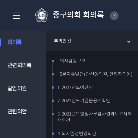
중구의회 회의록
부의안건
회의록
· 의사담당보고
관련 회의록
· 5분자유발언(안선영의원, 안형진의원)
1. 2022년도예산안
발언 의원
2. 2022년도기금운용계획안
관련 의안
3. 2021년도행정사무감사결과보고서채
택의건
4. 의사일정변경의건