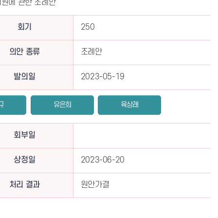
지원에 관한 조례안
회기
250
의안 종류
조례안
발의일
2023-05-19
규
유은희
육상래
회부일
상정일
2023-06-20
처리 결과
원안가결