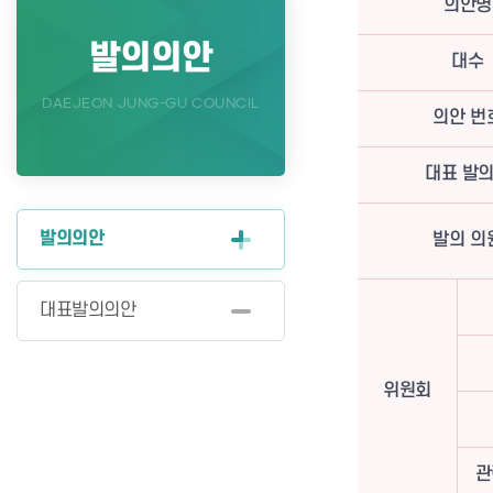
의안명
발의의안
대수
DAEJEON JUNG-GU COUNCIL
의안 번
대표 발
발의의안
발의 의
대표발의의안
위원회
관