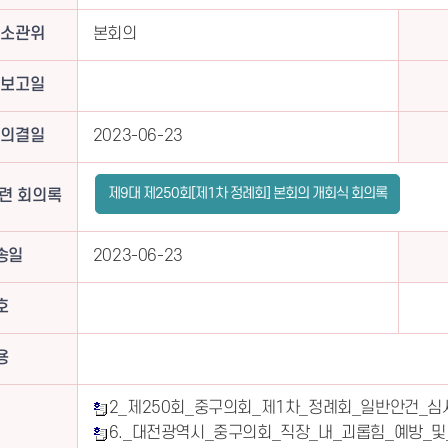
소관위
본회의
보고일
의결일
2023-06-23
제9대 제250회[제1차 정례회] 본회의 개회식 회의록
련 회의록
송일
2023-06-23
호
용
2_제250회_중구의회_제1차_정례회_일반안건_심
6._대전광역시_중구의회_직장_내_괴롭힘_예방_및