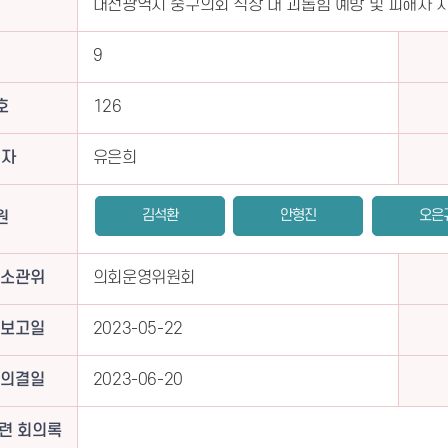
대전광역시 중구의회 직장 내 괴롭힘 예방 및 피해자 
9
호
126
의자
유은희
김석환
안형진
오은
원
소관위
의회운영위원회
보고일
2023-05-22
의결일
2023-06-20
련 회의록