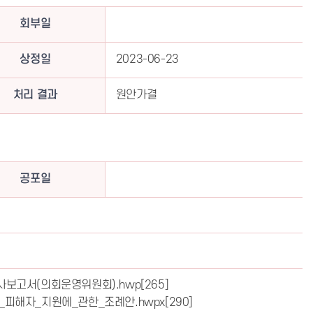
회부일
상정일
2023-06-23
처리 결과
원안가결
공포일
사보고서(의회운영위원회).hwp
[265]
_피해자_지원에_관한_조례안.hwpx
[290]