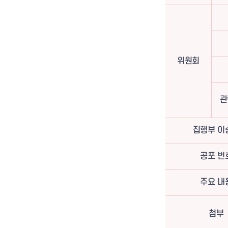
위원회
관
집행부 이
공포 번
주요 내
첨부