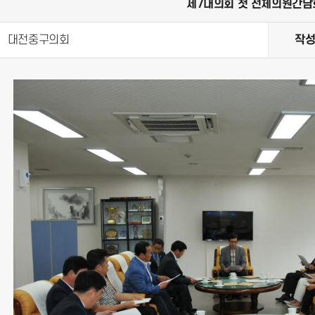
제7대의회 첫 전체의원간담
대전중구의회
작