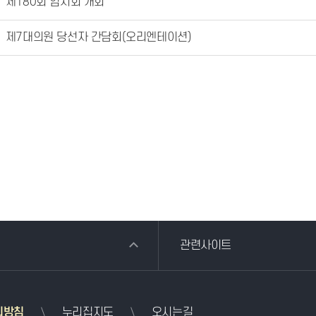
제180회 임시회 개회
제7대의원 당선자 간담회(오리엔테이션)
관련사이트
리방침
누리집지도
오시는길