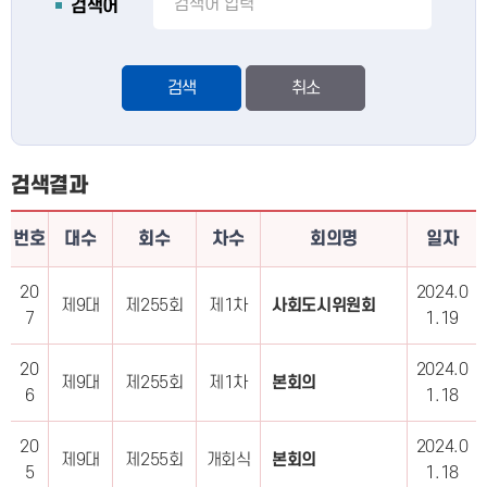
검색어
검색
검색결과
번호
대수
회수
차수
회의명
일자
20
2024.0
제9대
제255회
제1차
사회도시위원회
7
1.19
20
2024.0
제9대
제255회
제1차
본회의
6
1.18
20
2024.0
제9대
제255회
개회식
본회의
5
1.18