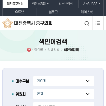
본문바로가기
대전중구의회
의원누리집
청소년의회
LANGUAGE
유튜브
블로그
페이스북
대전광역시 중구의회
색인어검색
회의록
상세검색
색인어검색
H
대수구분
위원회