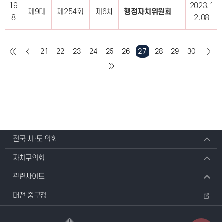
19
2023.1
제9대
제254회
제6차
행정자치위원회
8
2.08
21
22
23
24
25
26
27
28
29
30
전국 시·도 의회
자치구의회
관련사이트
대전 중구청